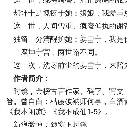
这一世，绿梅暗香。清正廉明的张
却怀十足愧疚于她：娘娘，我爱重
这一世，人间雪重。疯魔偏执的谢
独留一分清醒护她：姜雪宁，我是
一座坤宁宫，两世路不同。
这一次，洗尽前尘的姜雪宁，来陪
作者简介：
时镜，金榜古言作家。码字、写文
管。曾自白：枯藤破衲师何事，白酒
《我本闲凉》《我不成仙1-5》。
新浪微博：@窗下时镜