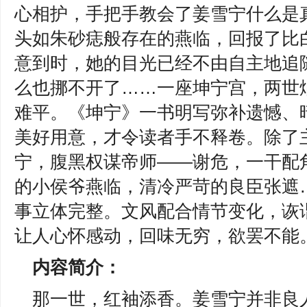
心相护，手把手教会了姜雪宁什么是
头如朱砂痣般存在的燕临，回报了比
意到时，她的目光已经不由自主地追
么也挪不开了……
一座坤宁宫，两世
难平。《坤宁》一书明写弥补遗憾、
美好用意，才令读者手不释卷。除了
宁，腹黑权谋帝师——谢危，一干配
的小侯爷燕临，清冷严苛的良臣张遮
事立体完整。文风配合情节变化，诙
让人心怀感动，回味无穷，欲罢不能
内容简介：
那一世，红袖添香。姜雪宁并非良