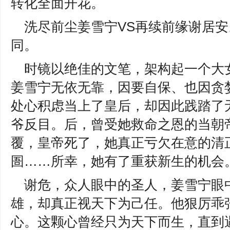
转化全面开花。
洗尽前尘姜雪宁VS再续前缘谢居
同。
时镜以绝佳的文笔，架构起一个大
姜雪宁无依无靠，因要自保、也因贪
处心积虑当上了皇后，却因此践踏了
爷反目。后，曾受她救命之恩的当朝
覆，皇帝死了，她真正亏欠在意的清
圄……所幸，她有了重获新生的机会
谢危，众人眼中的圣人，姜雪宁眼中
雄，却真正视天下为己任。他狠厉乖
心。这颗心曾经只为天下而生，直到