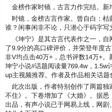
金榜作家时镜，古言力作完结。新增
时镜，金榜古言作家。曾自白：枯
谁？闲事闲非不论，只潜心于码字写
《坤宁》是其古言代表作之一，自
了9.9分的高口碑评价，并荣登年度古
非V均点击40万+，总书评数14万+。新
坤宁小说#话题阅读量769.4w，1.5
up主视频推荐。作者及作品相关话
此次出版，作者特别创作了两篇独
不住》。下卷增加了《大婚》。据悉
出品，有声小说已于网易上线，网剧、