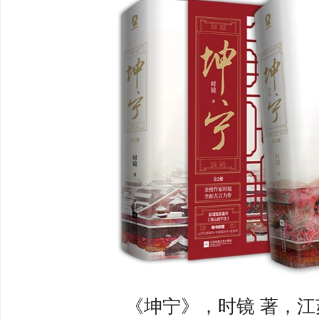
《坤宁》，
时镜 著，
江