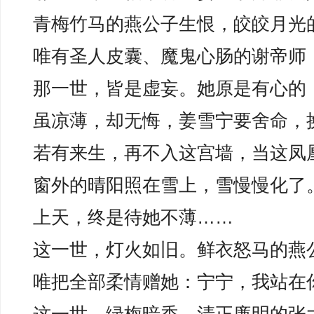
青梅竹马的燕公子生恨，皎皎月光
唯有圣人皮囊、魔鬼心肠的谢帝师
那一世，皆是虚妄。她原是有心的
虽凉薄，却无悔，姜雪宁要舍命，
若有来生，再不入这宫墙，当这凤
窗外的晴阳照在雪上，雪慢慢化了
上天，终是待她不薄……
这一世，灯火如旧。鲜衣怒马的燕
唯把全部柔情赠她：宁宁，我站在