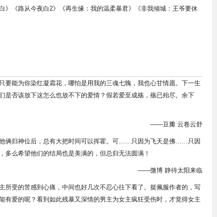
白》《路从今夜白2》《再生缘：我的温柔暴君》《非我倾城：王爷要休
只要能为你染红凝霜花，哪怕是用我的三魂七魄，我也心甘情愿。下一生
们是否该放下这怎么也放不下的爱情？假若爱至成殇，殇已殆尽。余下
——豆瓣 云卷云舒
他俩归神位后，总有大把时间可以挥霍。可……只因为飞天是佛……只因
，多么希望他们的结局也是美满的，但总归无法圆满！
——微博 静待太阳来临
主所受的苦感到心痛，中间也好几次不忍心往下看了。挺佩服作者的，写
能有爱的呢？看到如此残暴又深情的男主为女主疯狂受伤时，才觉得女主