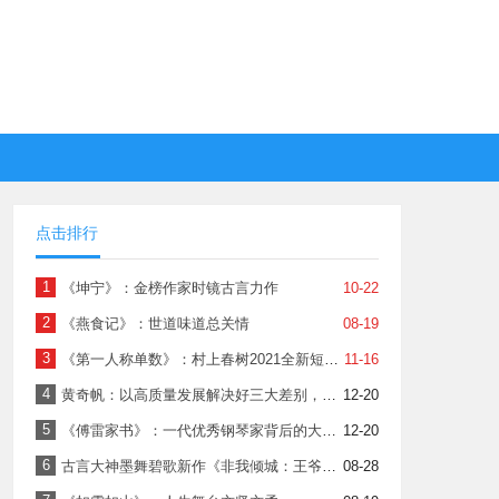
点击排行
1
《坤宁》：金榜作家时镜古言力作
10-22
2
《燕食记》：世道味道总关情
08-19
3
《第一人称单数》：村上春树2021全新短篇小说集
11-16
4
黄奇帆：以高质量发展解决好三大差别，推动共同富裕
12-20
5
《傅雷家书》：一代优秀钢琴家背后的大智与大爱
12-20
6
​古言大神墨舞碧歌新作《非我倾城：王爷要休妃》出版
08-28