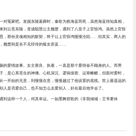
一对冤家吧。发掘东陵墓葬时，秦歌为救海蓝而死，虽然海蓝得知真相，
来到云苍东陵，变成聪慧公主翘楚，遇到了八皇子上官惊鸿。虽然上官惊
思，那份灵魂相知的默契，终于让上官惊鸿慢慢沦陷……但其实，两人的
，翘楚则是名不见经传的狐女若蓝……
肠的爱情故事。女主善良、执着，一直是那个爱得奋不顾身的人。而男
子，是心系苍生的神佛。心机深沉、逻辑缜密、运筹帷幄，但面对爱时，
从一开始的无意，到慢慢在意，慢慢越过了他设置的底线。世上最遥远的
别人是否爱自己，也不知怎么去爱别人，好在最后他学会了。
遇到这样一个人，何其幸运。一如墨舞碧歌的《非我倾城：王爷要休