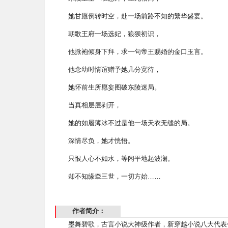
她甘愿倒转时空，赴一场前路不知的繁华盛宴。
朝歌王府一场选妃，狼狈初识，
他掀袍倾身下拜，求一句帝王赐婚的金口玉言。
他念幼时情谊赠予她几分宽待，
她怀前生所愿妄图破东陵迷局。
当真相层层剥开，
她的如履薄冰不过是他一场天衣无缝的局。
深情尽负，她才恍悟。
只恨人心不如水，等闲平地起波澜。
却不知缘牵三世，一切方始……
作者简介：
墨舞碧歌，古言小说大神级作者，新穿越小说八大代表