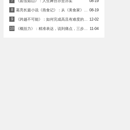
7
《如雪如山》：人生舞台亦坚亦柔
08-19
8
葛亮长篇小说《燕食记》：从《美食家》到《燕食记》
08-19
9
《跨越不可能》：如何完成高且有难度的目标
12-02
10
《概括力》：精准表达，说到痛点，三步学会1句顶100句的高效沟通术
11-04