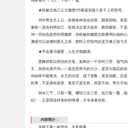
独家番外《飞天：下界》一篇。
★机敏北地三公主翘楚VS善谋东陵八皇子上官惊鸿。
书中男女主人公，前期各种误会伤害，阴差阳错。算是
秦歌一直在利用自己，依然决定逆天改命，救回秦歌。于是
鸿一开始也是想利用翘楚，但机敏的翘楚总能看明白他的心
渊源可以追溯到更久之前，那时上官惊鸿还是万佛之祖飞天
★学会爱与被爱，人生才能圆满。
墨舞碧歌以绝佳的文笔，架构出一个历经三世、荡气回
主，虽然化身不同——是恣意而为的大少，是宫斗隐忍的皇
却始终不能果决。女主的出现，成了变数，甚至劫数。总是
距离，不是身份差异、甚至不是生死，而是不知。男主不知
弱水三千，只取一瓢。哪怕三生三世，也只取一瓢，能
妃》，正是因这样美好的情感，才令读者动容。
内容简介：
东陵王墓一桩意外，生死相离，