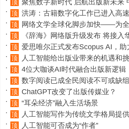
聚焦数字新时代 启航出版新未来 中国出版集团参
顶
洪涛：古籍数字化工作已进入高
顶
网络文学全球化脚步加快——为全球读
顶
《辞海》网络版升级发布 将接入
顶
爱思唯尔正式发布Scopus AI
顶
人工智能给出版业带来的机遇和
顶
4位大咖谈AI时代融合出版新逻辑
顶
数字阅读已成全民阅读不可或缺
顶
ChatGPT改变了出版传媒业？
顶
“耳朵经济”融入生活场景
顶
人工智能写作为传统文学格局提
顶
人工智能可否成为“作者”
顶