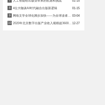
7
人工智能给出版业带来的机遇和挑战
01-15
8
4位大咖谈AI时代融合出版新逻辑
01-15
9
网络文学全球化脚步加快——为全球读者讲述精彩“中国故事”
03-04
10
2020年北京数字出版产业收入规模超3600亿元
12-27