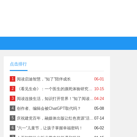
点击排行
1
阅读启迪智慧，“知了”陪伴成长
06-01
2
《看见生命》：一个医生的濒死体验研究报告
10-15
3
阅读连接生活，知识打开世界！“知了阅读馆”APP上线啦
04-24
4
创作者、编辑会被ChatGPT取代吗？
05-08
5
庆祝建党百年，融媒体出版让红色资源“活”起来！
07-14
6
“六一”儿童节，让孩子掌握幸福密码！
06-02