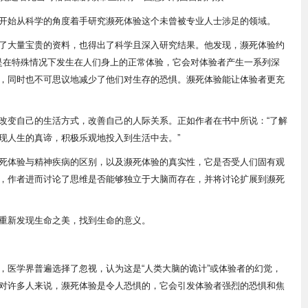
开始从科学的角度着手研究濒死体验这个未曾被专业人士涉足的领域。
了大量宝贵的资料，也得出了科学且深入研究结果。他发现，濒死体验约
是在特殊情况下发生在人们身上的正常体验，它会对体验者产生一系列深
，同时也不可思议地减少了他们对生存的恐惧。濒死体验能让体验者更充
改变自己的生活方式，改善自己的人际关系。正如作者在书中所说：“了解
现人生的真谛，积极乐观地投入到生活中去。”
死体验与精神疾病的区别，以及濒死体验的真实性，它是否受人们固有观
，作者进而讨论了思维是否能够独立于大脑而存在，并将讨论扩展到濒死
重新发现生命之美，找到生命的意义。
，医学界普遍选择了忽视，认为这是“人类大脑的诡计”或体验者的幻觉，
对许多人来说，濒死体验是令人恐惧的，它会引发体验者强烈的恐惧和焦