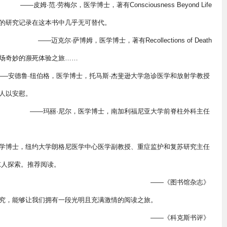
——皮姆·范·劳梅尔，医学博士，著有Consciousness Beyond Life
的研究记录在这本书中几乎无可替代。
——迈克尔·萨博姆，医学博士，著有Recollections of Death
场奇妙的濒死体验之旅……
——安德鲁·纽伯格，医学博士，托马斯·杰斐逊大学急诊医学和放射学教授
人以安慰。
——玛丽·尼尔，医学博士，南加利福尼亚大学前脊柱外科主任
医学博士，纽约大学朗格尼医学中心医学副教授、重症监护和复苏研究主任
惊人探索。推荐阅读。
——《图书馆杂志》
究，能够让我们拥有一段光明且充满激情的阅读之旅。
——《科克斯书评》