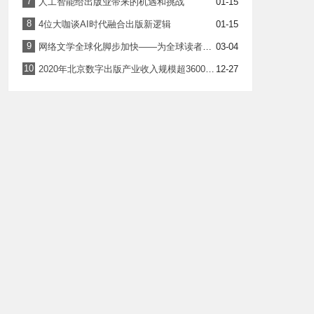
7
人工智能给出版业带来的机遇和挑战
01-15
8
4位大咖谈AI时代融合出版新逻辑
01-15
9
网络文学全球化脚步加快——为全球读者讲述精彩“中国故事”
03-04
10
2020年北京数字出版产业收入规模超3600亿元
12-27