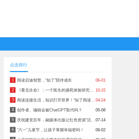
点击排行
1
阅读启迪智慧，“知了”陪伴成长
06-01
2
《看见生命》：一个医生的濒死体验研究报告
10-15
3
阅读连接生活，知识打开世界！“知了阅读馆”APP上线啦
04-24
4
创作者、编辑会被ChatGPT取代吗？
05-08
5
庆祝建党百年，融媒体出版让红色资源“活”起来！
07-14
6
“六一”儿童节，让孩子掌握幸福密码！
06-02